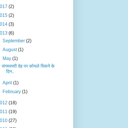
017
(2)
015
(2)
014
(3)
013
(6)
►
September
(2)
►
August
(1)
▼
May
(1)
संगमरमरी देह पर कोयले घिसने के
दिन..
►
April
(1)
►
February
(1)
012
(18)
011
(19)
010
(27)