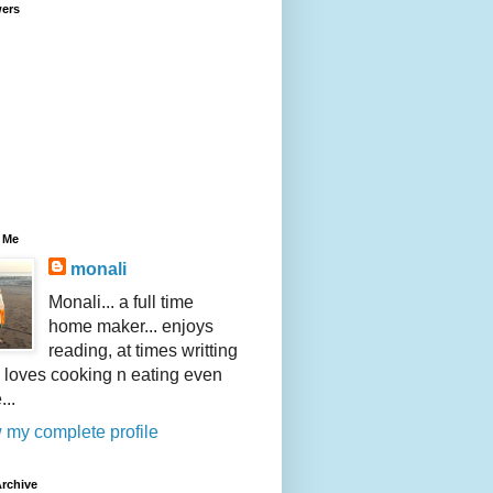
wers
 Me
monali
Monali... a full time
home maker... enjoys
reading, at times writting
.. loves cooking n eating even
...
 my complete profile
rchive