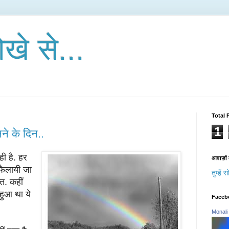
खे से...
Total 
1
ने के दिन..
ी है. हर
आवाज़ों क
फैलायी जा
तुम्हें
त. कहीं
 हुआ था ये
Faceb
.
Monali