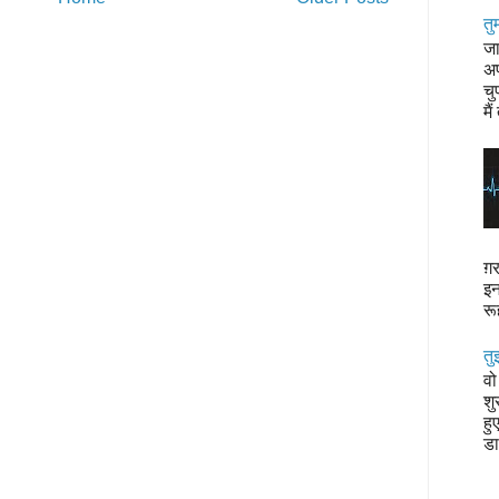
तु
जा
अप
चु
मैं
ग़र
इन
रू
तु
वो
शु
हु
डा