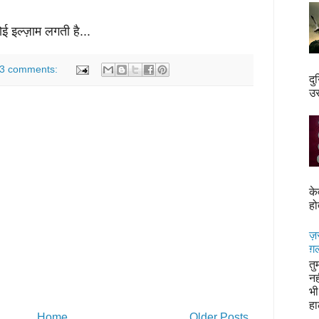
ई इल्ज़ाम लगती है...
3 comments:
दु
उस
के
हो
ज़र
ग़ल
तु
नह
भी
हा
Home
Older Posts