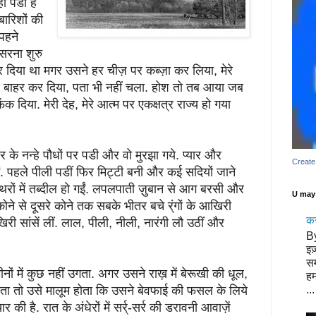
ीं पडा है
 बारिशों की
पहने
सरना शुरु
र दिया था मगर उसने हर चीज़ पर कब्ज़ा कर लिया, मेरे
बाहर कर दिया, पता भी नहीं चला. होश तो तब आया जब
ंक दिया. मेरी देह, मेरे आत्म पर एकक्षत्र राज्य हो गया
ार के नन्हे पौधों पर पडी और वो मुरझा गये. प्यार और
Create
ं. पहले पीली पडीं फिर मिट्टी बनी और कई सदियों जाने
्थरों में तब्दील हो गईं. लपलपाती ज़ुबान से आग बरसी और
U may 
ने से दूसरे कोने तक सबके भीतर बचे र्ंगों के आखिरी
क
िरी सांसें लीं. लाल, पीली, नीली, नारंगी लौ उठीं और
B
इज़
सम
ं में कुछ नहीं उगता. अगर उसने राख़ में बेरूखी की धूल,
हम
ोता तो उसे मालूम होता कि उसने बेवफाई की फसल के लिये
...
की है. रात के अंधेरों में सर्र्-सर्र की डरावनी आवाज़ें